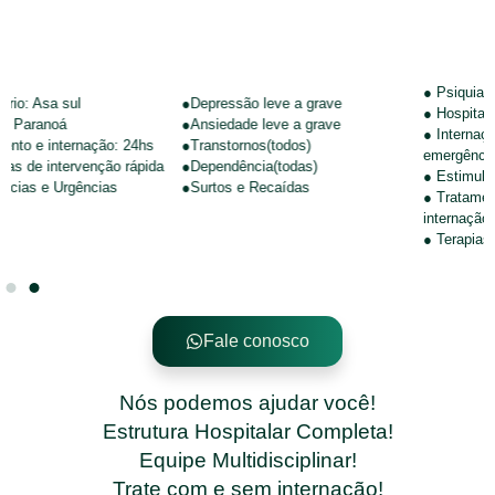
● Psiquiatria e Psicologia
●Depressão leve a grave
● Hospital Dia
●Ansiedade leve a grave
● Internação Psiquiátrica de
hs
●Transtornos(todos)
emergência de 5 dias!
pida
●Dependência(todas)
● Estimulação Magnética
●Surtos e Recaídas
● Tratamentos com e sem
internação
● Terapias holísticas
Fale conosco
Nós podemos ajudar você!
Estrutura Hospitalar Completa!
Equipe Multidisciplinar!
Trate com e sem internação!